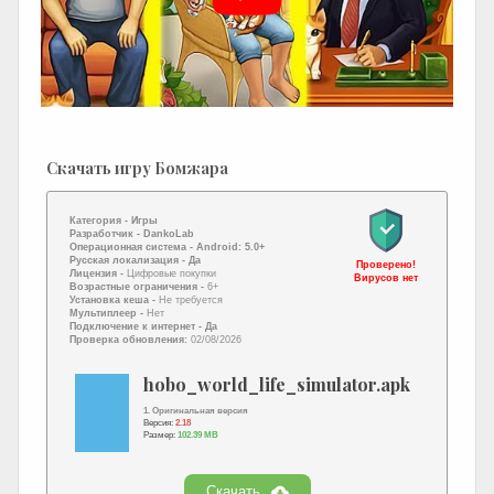
Скачать игру Бомжара
Категория -
Игры
Разработчик -
DankoLab
Операционная система -
Android: 5.0+
Русская локализация
- Да
Проверено!
Лицензия -
Цифровые покупки
Вирусов нет
Возрастные ограничения -
6+
Установка кеша -
Не требуется
Мультиплеер -
Нет
Подключение к интернет
- Да
Проверка обновления:
02/08/2026
hobo_world_life_simulator.apk
1. Оригинальная версия
Версия:
2.18
Размер:
102.39 MB
Скачать