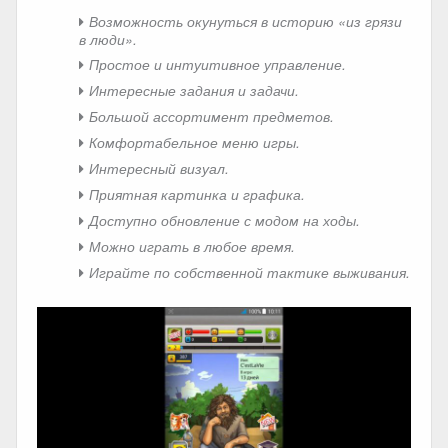
Возможность окунуться в историю «из грязи
в люди».
Простое и интуитивное управление.
Интересные задания и задачи.
Большой ассортимент предметов.
Комфортабельное меню игры.
Интересный визуал.
Приятная картинка и графика.
Доступно обновление с модом на ходы.
Можно играть в любое время.
Играйте по собственной тактике выживания.