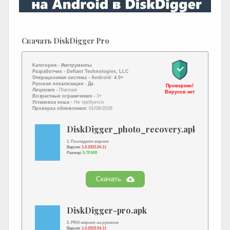
Скачать DiskDigger Pro
Категория -
Инструменты
Разработчик -
Defiant Technologies, LLC
Операционная система -
Android: 4.0+
Русская локализация
- Да
Проверено!
Лицензия -
Платная
Вирусов нет
Возрастные ограничения -
3+
Установка кеша -
Не требуется
Проверка обновления:
01/08/2026
DiskDigger_photo_recovery.apk
1. Последняя версия
Версия:
1.0.2023.04.11
Размер:
5.78 MB
Скачать
DiskDigger-pro.apk
2. PRO-версия на русском
Версия:
1.0.2023.04.11