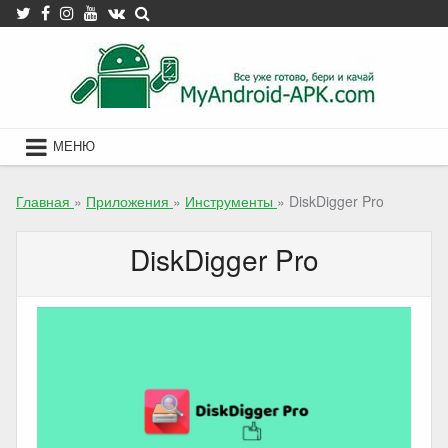
Skip
to
content
МЕНЮ
Главная
»
Приложения
»
Инструменты
»
DiskDigger Pro
DiskDigger Pro