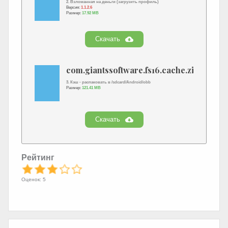
2. Взломанная на деньги (загрузить профиль)
Версия:
1.1.2.6
Размер:
17.92 MB
Скачать
com.giantssoftware.fs16.cache.zip
3. Кэш - распаковать в /sdcard/Android/obb
Размер:
121.41 MB
Скачать
Рейтинг
Оценок: 5