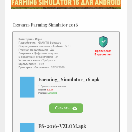
Скачать Farming Simulator 2016
Категория -
Игры
Разработчик -
GIANTS Software
Операционная система -
Android: 5.0+
Русская локализация
- Да
Проверено!
Лицензия -
Цифровые покупки
Вирусов нет
Возрастные ограничения -
3+
Установка кеша -
Требуется
Мультиплеер -
Нет
Проверка обновления:
02/08/2026
Farming_Simulator_16.apk
1. Оригинальная версия
Версия:
1.1.2.6
Размер:
16.56 MB
Скачать
FS-2016-VZLOM.apk