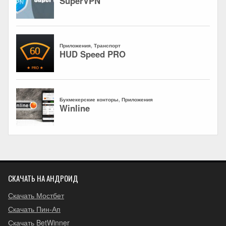
СКАЧАТЬ НА АНДРОИД
Скачать Мостбет
Скачать Пин-Ап
Скачать BetWinner