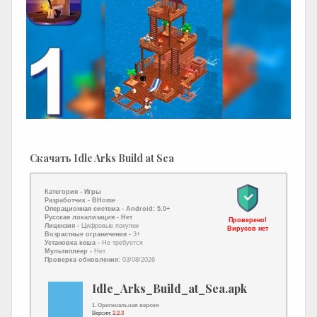
Скачать Idle Arks Build at Sea
Категория -
Игры
Разработчик -
BHome
Операционная система -
Android: 5.0+
Русская локализация
- Нет
Проверено!
Лицензия -
Цифровые покупки
Вирусов нет
Возрастные ограничения -
3+
Установка кеша -
Не требуется
Мультиплеер -
Нет
Проверка обновления:
03/08/2026
Idle_Arks_Build_at_Sea.apk
1. Оригинальная версия
Версия:
2.2.3