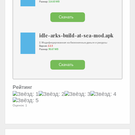
Размер:
114.63 MB
Скачать
idle-arks-build-at-sea-mod.apk
2. Модифицированная на бесконечные деньги и ресурсы
Версия:
2.2.3
Размер:
95.67 MB
Скачать
Рейтинг
Оценок: 1