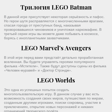
Трилогия LEGO Batman
В данной игре присутствует некоторая серьёзность и пафос.
Но герои шутя расправляются с многочисленными врагами,
спасая города от преступных банд, наказывая
проворовавшихся чиновников и уничтожая наркомафию. В
третьей серии игры вы можете даже побывать в космосе,
борясь с инопланетными захватчиками.
LEGO Marvel’s Avengers
В этой игре перед вами предстаёт детально проработанная
вселенная. Вы будете управлять героями популярного
фильма «Мстители». Также будут доступны сцены из фильма
«Человек-муравей» и «Доктор Стрэндж».
LEGO Worlds
Это одна из успешных попыток создать
многопользовательскую игру. В данном случае у вас есть
возможность создания своих миров, путешествия по мирам,
созданным другими игроками, поиски сокровищ, участие в
приключениях, открытие новых персонажей и никаких
ограничений творческого полёта.