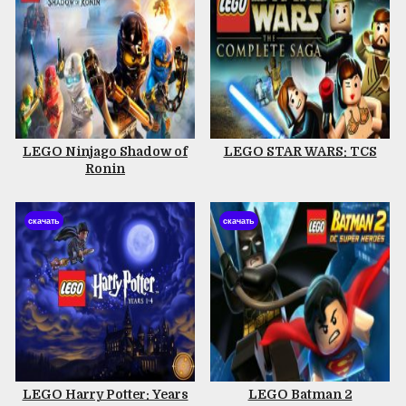
LEGO Ninjago Shadow of
LEGO STAR WARS: TCS
Ronin
скачать
скачать
LEGO Harry Potter: Years
LEGO Batman 2