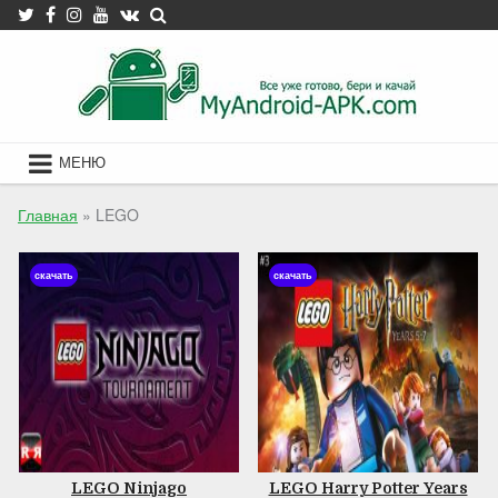
Skip
to
content
МЕНЮ
Главная
»
LEGO
скачать
скачать
LEGO Ninjago
LEGO Harry Potter Years