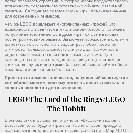
позже появилась стратегия, в которой игроку предоставлялась
возможность создавать самостоятельно объекты различной
тематики. Сегодня это совсем другие игры, предназначенные
для современных геймеров.
Чем же LEGO привлекает многочисленных игроков? Это
возможность отправиться в мир, в основу которого положена
популярная вселенная. Есть даже игры, которые выходят
после громких кинопремьер. Вы можете просмотреть фильм и
встретиться с его героями в видеоигре. Любой проект не
отличается большой сложностью, и это даёт возможность
родителям совместно проводить время с детьми. Ну и
наконец, практически в каждой игре присутствует огромное
количество шуток и розыгрышей, разнообразная геймплейная
механика и хорошая играбельность.
Проектов огромное количество, популярный конструктор
полюбился многим, поэтому стоит выделить несколько
топовых вариантов для скачивания.
LEGO The Lord of the Rings/LEGO
The Hobbit
В основе этих игр лежит кинотрилогия «Властелин колец».
Естественно, вы будете играть за главного героя, пройдёте
все основные локации и окунётесь во все события. Мир ЛЕГО