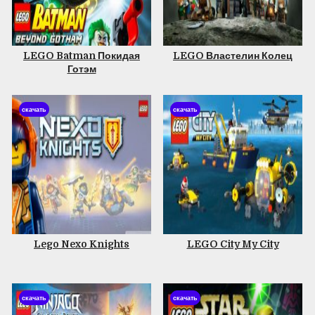
LEGO Batman Покидая
LEGO Властелин Колец
Готэм
скачать
скачать
Lego Nexo Knights
LEGO City My City
скачать
скачать