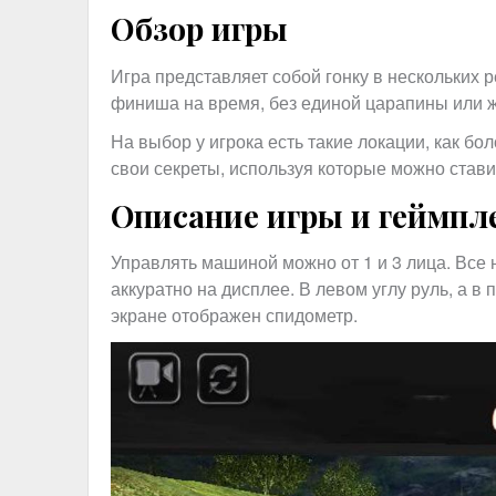
Обзор игры
Игра представляет собой гонку в нескольких 
финиша на время, без единой царапины или ж
На выбор у игрока есть такие локации, как бол
свои секреты, используя которые можно став
Описание игры и геймпл
Управлять машиной можно от 1 и 3 лица. Все
аккуратно на дисплее. В левом углу руль, а в
экране отображен спидометр.