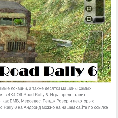
емые локации, а также десятки машины самых
я в 4X4 Off-Road Rally 6. Игра предоставит
, как БМВ, Мерседес, Рендж Ровер и некоторых
d Rally 6 на Андроид можно на нашем сайте по ссылке