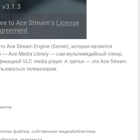
то Ace Stream Engine (Server), которая является
 — Ace Media Library — сам мультимедийный плеер,
кацией VLC media player. А третья — это Ace Stream
льзоваться телевизором.
матов.
отеке файлов, собственная медиабиблиотека.
убтитров, телетекста.