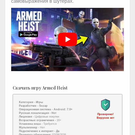
самовыражения в шутерах.
Скачать игру Armed Heist
Категория -
Игры
Разработчик -
Sozap
Операционная система -
Android: 7.0+
Русская локализация
- Нет
Проверено!
Лицензия -
Цифровые покупки
Вирусов нет
Возрастные ограничения -
16+
Установка кеша -
Требуется
Мультиплеер -
Нет
Подключение к интернет
- Да
Проверка обновления:
02/08/2026