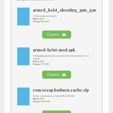
armed_heist_shooting_gun_game.apk
1. Оригинальная версия
Версия:
2.9.7
Размер:
88.41 MB
Скачать
armed-heist-mod.apk
2. Модифицированная на режим бога (бессмертие) + нет
отдачи
Версия:
3.0.1
Размер:
57.76 MB
Скачать
com.sozap.badmen.cache.zip
3. Кэш - распаковать в /sdcard/Android/obb
Версия:
3.0.1
Размер:
575.91 MB