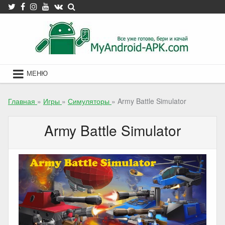
Skip
to
content
МЕНЮ
Главная
»
Игры
»
Симуляторы
»
Army Battle Simulator
Army Battle Simulator