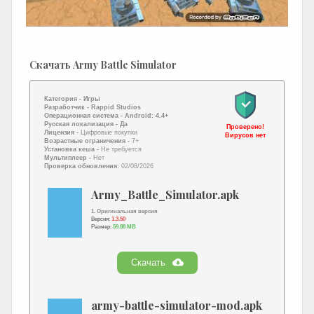
Скачать Army Battle Simulator
Категория -
Игры
Разработчик -
Rappid Studios
Операционная система -
Android: 4.4+
Русская локализация
- Да
Проверено!
Лицензия -
Цифровые покупки
Вирусов нет
Возрастные ограничения -
7+
Установка кеша -
Не требуется
Мультиплеер -
Нет
Проверка обновления:
02/08/2026
Army_Battle_Simulator.apk
1. Оригинальная версия
Версия:
1.3.50
Размер:
59.88 MB
Скачать
army-battle-simulator-mod.apk