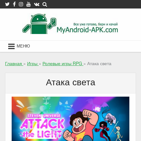
Skip
to
content
МЕНЮ
Главная
»
Игры
»
Ролевые игры RPG
»
Атака света
Атака света