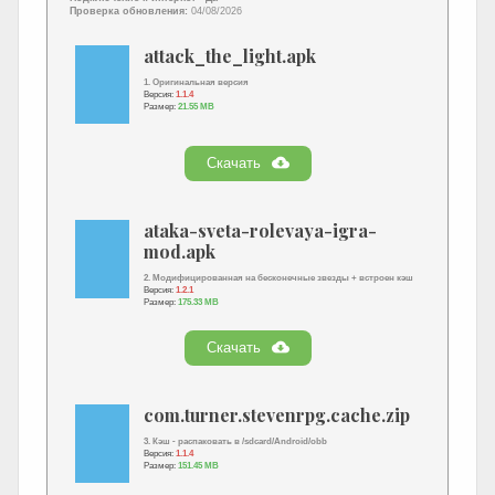
Проверка обновления:
04/08/2026
attack_the_light.apk
1. Оригинальная версия
Версия:
1.1.4
Размер:
21.55 MB
Скачать
ataka-sveta-rolevaya-igra-
mod.apk
2. Модифицированная на бесконечные звезды + встроен кэш
Версия:
1.2.1
Размер:
175.33 MB
Скачать
com.turner.stevenrpg.cache.zip
3. Кэш - распаковать в /sdcard/Android/obb
Версия:
1.1.4
Размер:
151.45 MB