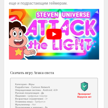
еще и подрастающим геймерам.
Скачать игру Атака света
Категория -
Игры
Разработчик -
Cartoon Network
Операционная система -
Android: 4.0+
Русская локализация
- Да
Проверено!
Лицензия -
Цифровые покупки
Вирусов нет
Возрастные ограничения -
3+
Установка кеша -
Требуется
Мультиплеер -
Нет
Подключение к интернет
- Да