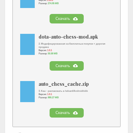
Версия:
2.28.2
Размер:
274.95 MB
Скачать
dota-auto-chess-mod.apk
2. Модифицированная на бесплатные покупки + дорогая
продажа
Версия:
1.0.1
Размер:
55.58 MB
Скачать
auto_chess_cache.zip
3. Кэш - распаковать в /sdcard/Android/obb
Версия:
1.0.1
Размер:
880.27 MB
Скачать