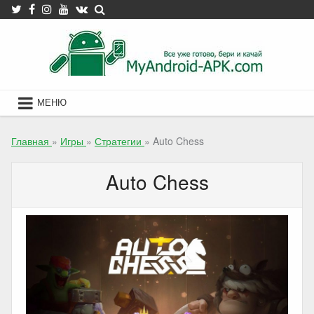
Skip
to
content
МЕНЮ
Главная
»
Игры
»
Стратегии
»
Auto Chess
Auto Chess