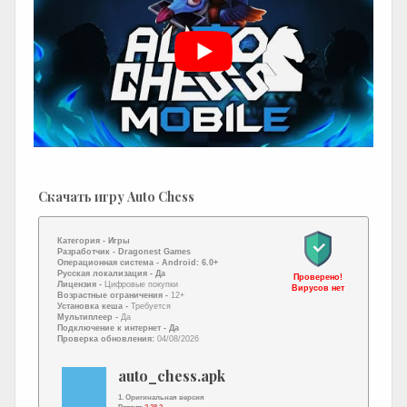
Скачать игру Auto Chess
Категория -
Игры
Разработчик -
Dragonest Games
Операционная система -
Android: 6.0+
Русская локализация
- Да
Проверено!
Лицензия -
Цифровые покупки
Вирусов нет
Возрастные ограничения -
12+
Установка кеша -
Требуется
Мультиплеер -
Да
Подключение к интернет
- Да
Проверка обновления:
04/08/2026
auto_chess.apk
1. Оригинальная версия