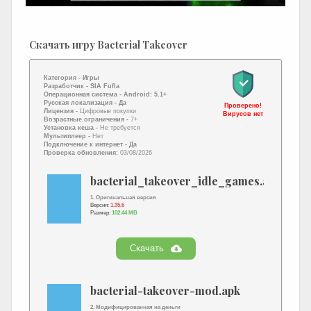
Скачать игру Bacterial Takeover
Категория -
Игры
Разработчик -
SIA Fufla
Операционная система -
Android: 5.1+
Русская локализация
- Да
Проверено!
Лицензия -
Цифровые покупки
Вирусов нет
Возрастные ограничения -
7+
Установка кеша -
Не требуется
Мультиплеер -
Нет
Подключение к интернет
- Да
Проверка обновления:
03/08/2026
bacterial_takeover_idle_games.apk
1. Оригинальная версия
Версия:
1.35.6
Размер:
102.44 MB
Скачать
bacterial-takeover-mod.apk
2. Модифицированная на деньги