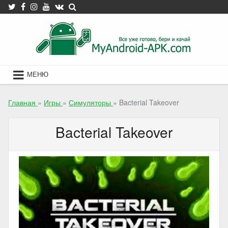
Skip
to
content
МЕНЮ
Главная
»
Игры
»
Симуляторы
»
Bacterial Takeover
Bacterial Takeover