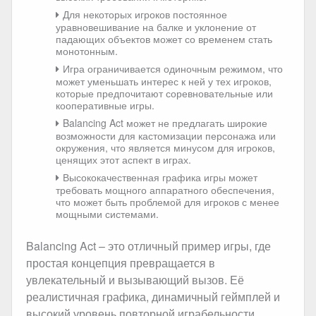
Для некоторых игроков постоянное
уравновешивание на балке и уклонение от
падающих объектов может со временем стать
монотонным.
Игра ограничивается одиночным режимом, что
может уменьшать интерес к ней у тех игроков,
которые предпочитают соревновательные или
кооперативные игры.
Balancing Act может не предлагать широкие
возможности для кастомизации персонажа или
окружения, что является минусом для игроков,
ценящих этот аспект в играх.
Высококачественная графика игры может
требовать мощного аппаратного обеспечения,
что может быть проблемой для игроков с менее
мощными системами.
Balancing Act – это отличный пример игры, где
простая концепция превращается в
увлекательный и вызывающий вызов. Её
реалистичная графика, динамичный геймплей и
высокий уровень повторной играбельности