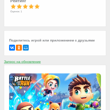
Рейтинг
Оценок: 1
Поделитесь игрой или приложением с друзьями
Запрос на обновление