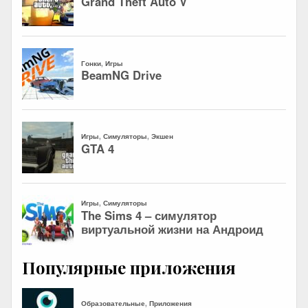
Популярные приложения