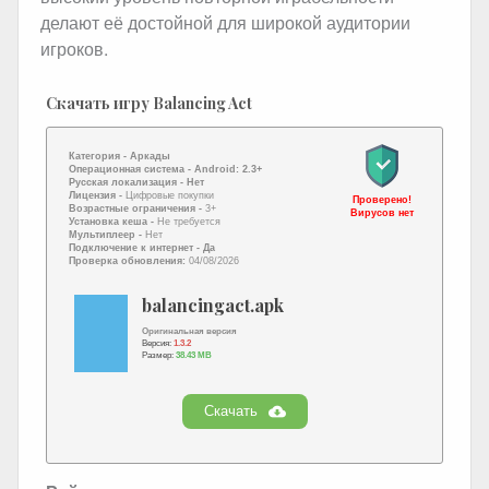
делают её достойной для широкой аудитории
игроков.
Скачать игру Balancing Act
Категория -
Аркады
Операционная система -
Android: 2.3+
Русская локализация
- Нет
Лицензия -
Цифровые покупки
Проверено!
Возрастные ограничения -
3+
Вирусов нет
Установка кеша -
Не требуется
Мультиплеер -
Нет
Подключение к интернет
- Да
Проверка обновления:
04/08/2026
balancingact.apk
Оригинальная версия
Версия:
1.3.2
Размер:
38.43 MB
Скачать