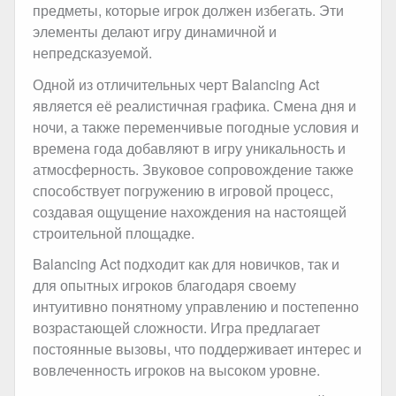
предметы, которые игрок должен избегать. Эти
элементы делают игру динамичной и
непредсказуемой.
Одной из отличительных черт Balancing Act
является её реалистичная графика. Смена дня и
ночи, а также переменчивые погодные условия и
времена года добавляют в игру уникальность и
атмосферность. Звуковое сопровождение также
способствует погружению в игровой процесс,
создавая ощущение нахождения на настоящей
строительной площадке.
Balancing Act подходит как для новичков, так и
для опытных игроков благодаря своему
интуитивно понятному управлению и постепенно
возрастающей сложности. Игра предлагает
постоянные вызовы, что поддерживает интерес и
вовлеченность игроков на высоком уровне.