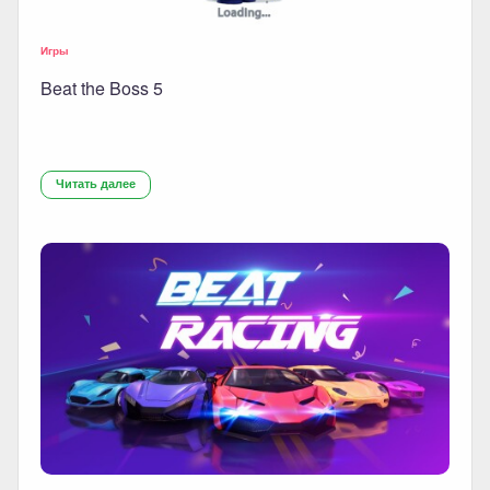
Игры
Beat the Boss 5
Читать далее