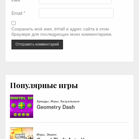
Email
*
Сохранить моё имя, email и адрес сайта в этом
браузере для последующих моих комментариев.
Популярные игры