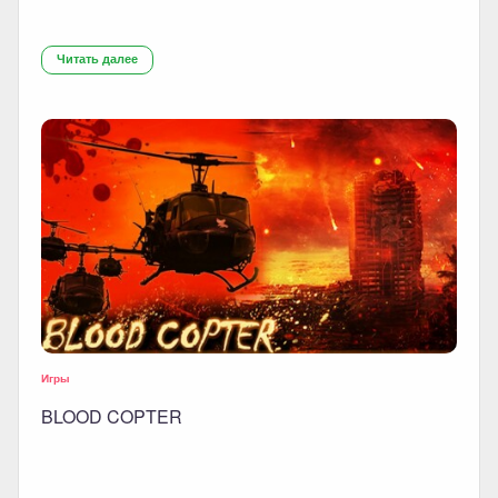
Читать далее
Игры
BLOOD COPTER