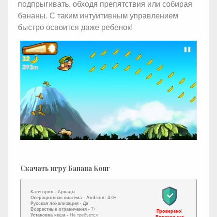
подпрыгивать, обходя препятствия или собирая
бананы. С таким интуитивным управлением
быстро освоится даже ребенок!
Скачать игру Банана Конг
Категория -
Аркады
Операционная система -
Android: 4.0+
Русская локализация
- Да
Возрастные ограничения -
7+
Проверено!
Установка кеша -
Не требуется
Вирусов нет