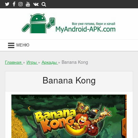
Skip
to
content
МЕНЮ
Главная
»
Игры
»
Аркады
»
Banana Kong
Banana Kong