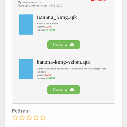
Мультиплеер -
Нет
Проверка обновления:
04/08/2026
Banana_Kong.apk
1. Обычная версия
Версия:
1.9.6.6.
Размер:
67.75 MB
Скачать
banana-kong-vzlom.apk
2. Взломанная на бесконечные деньги и золотые сердца + всё
куплено
Версия:
1.9.6.6
Размер:
67.54 MB
Скачать
Рейтинг