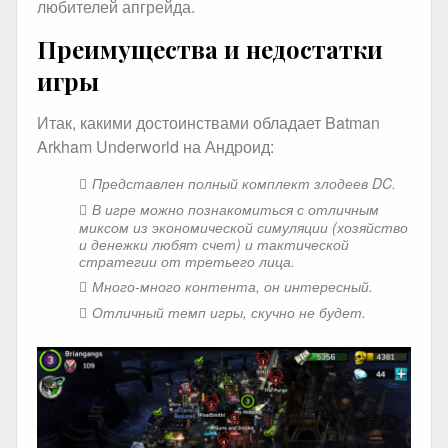
любителей апгрейда.
Преимущества и недостатки
игры
Итак, какими достоинствами обладает Batman
Arkham Underworld на Андроид:
Представлен полный комплект злодеев DC.
В игре можно познакомиться с отличным
миксом из экономической симуляции (хозяйство
и денежки любят счет) и тактической
стратегии от третьего лица.
Много-много контента, он интересный.
Отличный темп игры, скучно не будет.