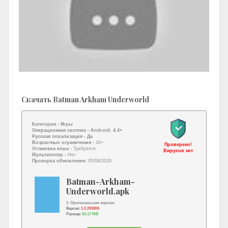
Скачать Batman Arkham Underworld
Категория -
Игры
Операционная система -
Android: 4.4+
Русская локализация
- Да
Возрастные ограничения -
16+
Проверено!
Установка кеша -
Требуется
Вирусов нет
Мультиплеер -
Нет
Проверка обновления:
05/08/2026
Batman-Arkham-
Underworld.apk
1. Оригинальная версия
Версия:
1.0.205806
Размер:
54.17 MB