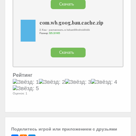
Скачать
com.wb.goog.bau.cache.zip
2. Кэш - распаковать в /sdcard/Android/obb
Размер:
325.18 MB
Скачать
Рейтинг
Оценок: 1
Поделитесь игрой или приложением с друзьями