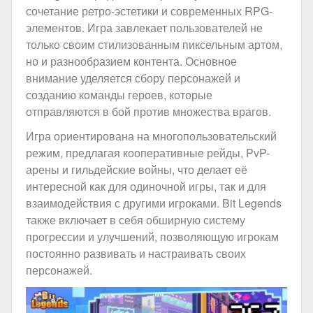
сочетание ретро-эстетики и современных RPG-
элементов. Игра завлекает пользователей не
только своим стилизованным пиксельным артом,
но и разнообразием контента. Основное
внимание уделяется сбору персонажей и
созданию команды героев, которые
отправляются в бой против множества врагов.
Игра ориентирована на многопользовательский
режим, предлагая кооперативные рейды, PvP-
арены и гильдейские войны, что делает её
интересной как для одиночной игры, так и для
взаимодействия с другими игроками. Bit Legends
также включает в себя обширную систему
прогрессии и улучшений, позволяющую игрокам
постоянно развивать и настраивать своих
персонажей.