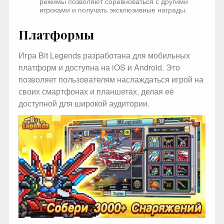
режимы позволяют соревноваться с другими
игроками и получать эксклюзивные награды.
Платформы
Игра Bit Legends разработана для мобильных
платформ и доступна на iOS и Android. Это
позволяет пользователям наслаждаться игрой на
своих смартфонах и планшетах, делая её
доступной для широкой аудитории.