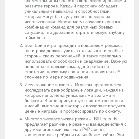
элементом игры является коллекционирование и
развитие героев. Каждый персонаж обладает
уникальными навыками и способностями,
которые могут быть улучшены по мере их
использования. Игроки могут создавать разные
комбинации команд для различных боевых
ситуаций, что добавляет стратегическую глубину
геймплею.
Бои. Бои в игре проходят в пошаговом режиме,
где игроки должны учитывать сильные и слабые
стороны своих персонажей, а также правильно
использовать способности и снаряжение. Важную
роль играют навыки командной работы и
стратегии, поскольку сражения становятся всё
сложнее по мере продвижения.
Исследование и квесты. Игрокам предлагается
исследовать разнообразные локации, каждая из
которых наполнена уникальными врагами и
боссами. В игре присутствует система квестов и
миссий, выполнение которых позволяет получить
ценные награды и прогрессировать по сюжету.
Многопользовательские режимы. Bit Legends
предлагает различные режимы взаимодействия с
другими игроками, включая PvP-арены,
кооперативные рейды и гильдейские войны. Эти