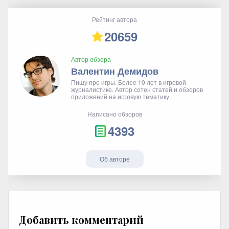
Рейтинг автора
20659
Автор обзора
Валентин Демидов
Пишу про игры. Более 10 лет в игровой
журналистике. Автор сотен статей и обзоров
приложений на игровую тематику.
Написано обзоров
4393
Об авторе
Добавить комментарий