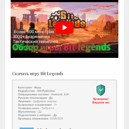
Скачать игру Bit Legends
Категория -
Игры
Разработчик -
DH-Publisher
Операционная система -
Android: 4.4+
Русская локализация
- Да
Проверено!
Лицензия -
Цифровые покупки
Вирусов нет
Возрастные ограничения -
3+
Установка кеша -
Требуется
Мультиплеер -
Да
Подключение к интернет
- Да
Проверка обновления:
02/08/2026