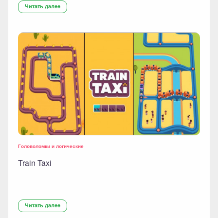
Читать далее
Головоломки и логические
Train Taxi
Читать далее