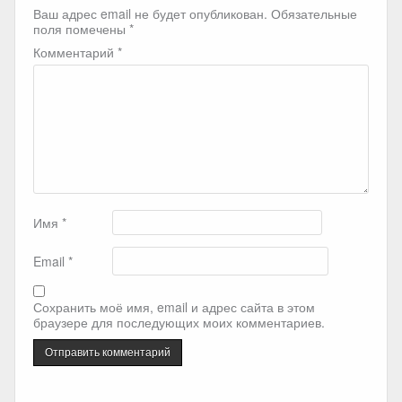
Ваш адрес email не будет опубликован.
Обязательные
поля помечены
*
Комментарий
*
Имя
*
Email
*
Сохранить моё имя, email и адрес сайта в этом
браузере для последующих моих комментариев.