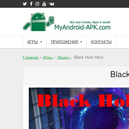
Skip
to
content
ИГРЫ
ПРИЛОЖЕНИЯ
КОНТАКТЫ
Главная
»
Игры
»
Экшен
»
Black Hole Hero
Blac