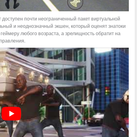
ет доступен почти неограниченный пакет виртуальной
льный и неоднозначный экшен, который оценят знатоки
геймеру любого возраста, а зрелищность обратит на
аправления.