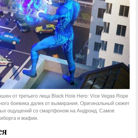
шен от третьего лица Black Hole Hero: Vice Vegas Rope
зного боевика далек от вымирания. Оригинальный сюжет
трых ощущений со смартфоном на Андроид. Самое
киборга и мафии.
ея