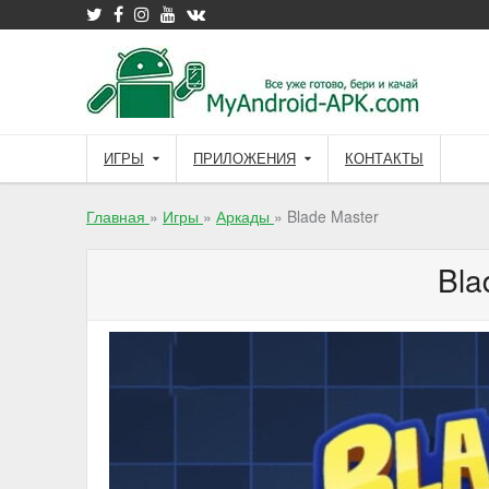
Skip
to
content
ИГРЫ
ПРИЛОЖЕНИЯ
КОНТАКТЫ
Главная
»
Игры
»
Аркады
»
Blade Master
Bla