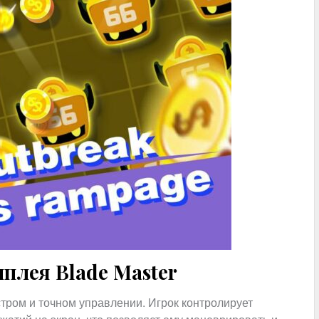
плея Blade Master
тром и точном управлении. Игрок контролирует