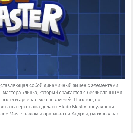
едставляющая собой динамичный экшен с элементами
ль мастера клинка, который сражается с бесчисленными
бности и арсенал мощных мечей. Простое, но
вивать персонажа делают Blade Master популярной
lade Master взлом и оригинал на Андроид можно у нас