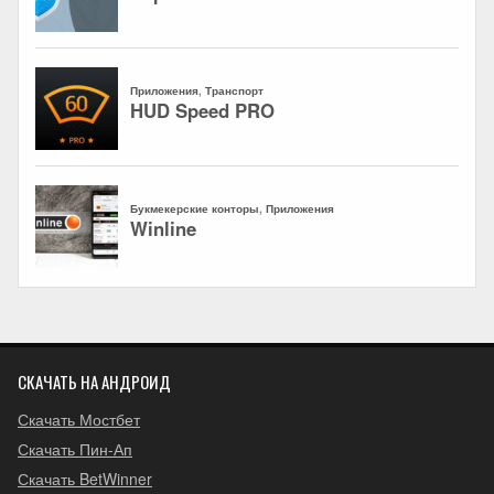
СКАЧАТЬ НА АНДРОИД
Скачать Мостбет
Скачать Пин-Ап
Скачать BetWinner