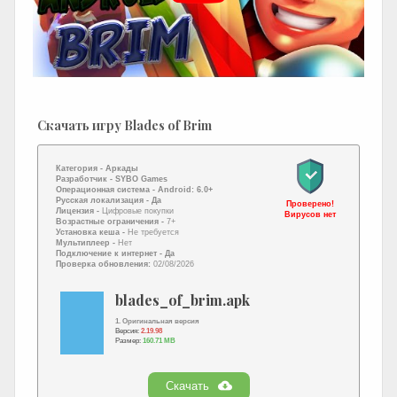
Скачать игру Blades of Brim
Категория -
Аркады
Разработчик -
SYBO Games
Операционная система -
Android: 6.0+
Русская локализация
- Да
Проверено!
Лицензия -
Цифровые покупки
Вирусов нет
Возрастные ограничения -
7+
Установка кеша -
Не требуется
Мультиплеер -
Нет
Подключение к интернет
- Да
Проверка обновления:
02/08/2026
blades_of_brim.apk
1. Оригинальная версия
Версия:
2.19.98
Размер:
160.71 MB
Скачать