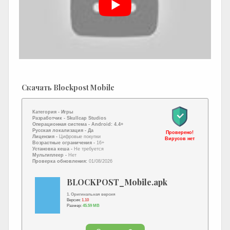
Скачать Blockpost Mobile
Категория -
Игры
Разработчик -
Skullcap Studios
Операционная система -
Android: 4.4+
Русская локализация
- Да
Проверено!
Лицензия -
Цифровые покупки
Вирусов нет
Возрастные ограничения -
16+
Установка кеша -
Не требуется
Мультиплеер -
Нет
Проверка обновления:
01/08/2026
BLOCKPOST_Mobile.apk
1. Оригинальная версия
Версия:
1.10
Размер:
45.59 MB