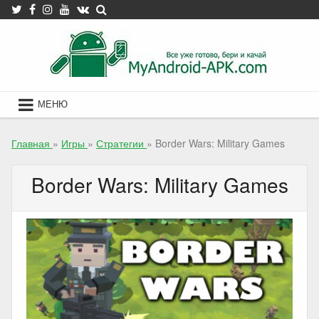
Skip
to
content
МЕНЮ
Главная
»
Игры
»
Стратегии
»
Border Wars: Military Games
Border Wars: Military Games