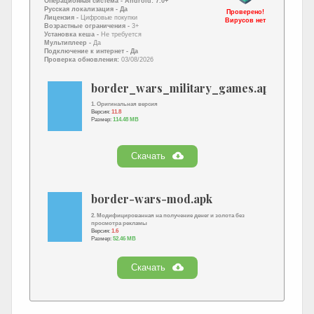
Операционная система -
Android: 7.0+
Русская локализация
- Да
Проверено!
Лицензия -
Цифровые покупки
Вирусов нет
Возрастные ограничения -
3+
Установка кеша -
Не требуется
Мультиплеер -
Да
Подключение к интернет
- Да
Проверка обновления:
03/08/2026
border_wars_military_games.apk
1. Оригинальная версия
Версия:
11.8
Размер:
114.48 MB
Скачать
border-wars-mod.apk
2. Модифицированная на получение денег и золота без
просмотра рекламы
Версия:
1.6
Размер:
52.46 MB
Скачать