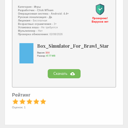
Категория -
Игры
Разработчик -
Click MTeam
Операционная система -
Android: 4.4+
Русская локализация
- Да
Проверено!
Лицензия -
Бесплатная
Вирусов нет
Возрастные ограничения -
3+
Установка кеша -
Не требуется
Мультиплеер -
Нет
Проверка обновления:
02/08/2026
Box_Simulator_For_Brawl_Stars.apk
Версия:
10.6
Размер:
47.77 MB
Скачать
Рейтинг
Оценок: 1