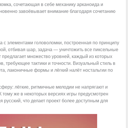
омка, сочетающая в себе механику арканоида и
гновенно завоёвывает внимание благодаря сочетанию
ра с элементами головоломки, построенная по принципу
мой, отбивая шар, задача — уничтожить все пиксельные
кт предлагает множество уровней, каждый из которых
, требующее тактики и точности. Визуальный стиль в
ета, лаконичные формы и лёгкий налёт ностальгии по
феру: лёгкие, ритмичные мелодии не напрягают и
К тому же в некоторых версиях игры предусмотрен
 русский, что делает проект более доступным для