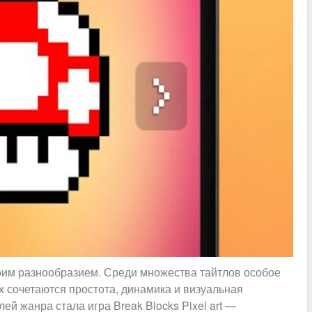
оим разнообразием. Среди множества тайтлов особое
х сочетаются простота, динамика и визуальная
ей жанра стала игра Break Blocks Pixel art —