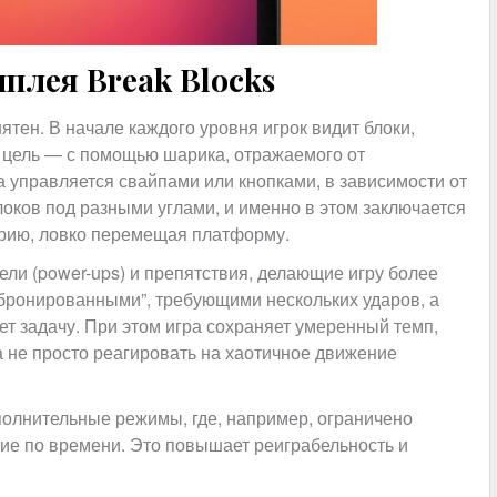
плея Break Blocks
ятен. В начале каждого уровня игрок видит блоки,
 цель — с помощью шарика, отражаемого от
 управляется свайпами или кнопками, в зависимости от
локов под разными углами, и именно в этом заключается
торию, ловко перемещая платформу.
ли (power-ups) и препятствия, делающие игру более
“бронированными”, требующими нескольких ударов, а
т задачу. При этом игра сохраняет умеренный темп,
а не просто реагировать на хаотичное движение
полнительные режимы, где, например, ограничено
ие по времени. Это повышает реиграбельность и