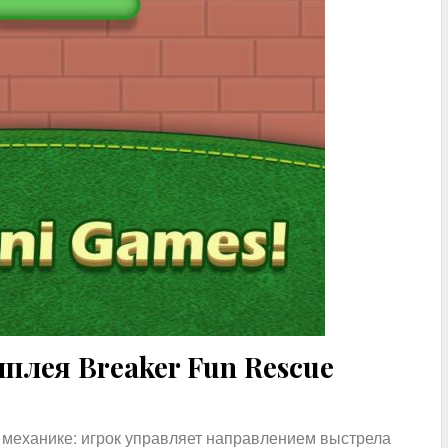
плея Breaker Fun Rescue
 механике: игрок управляет направлением выстрела