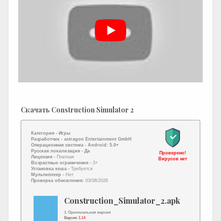
Скачать Construction Simulator 2
Категория -
Игры
Разработчик -
astragon Entertainment GmbH
Операционная система -
Android: 5.0+
Русская локализация
- Да
Проверено!
Лицензия -
Платная
Вирусов нет
Возрастные ограничения -
3+
Установка кеша -
Требуется
Мультиплеер -
Нет
Проверка обновления:
03/08/2026
Construction_Simulator_2.apk
1. Оригинальная версия
Версия:
1.14