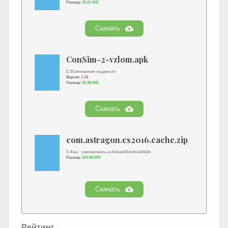
Размер:
35.61 MB
Скачать
ConSim-2-vzlom.apk
2. Взломанная на деньги
Версия:
1.14
Размер:
35.98 MB
Скачать
com.astragon.cs2016.cache.zip
3. Кэш - распаковать в /sdcard/Android/obb
Размер:
525.88 MB
Скачать
Рейтинг