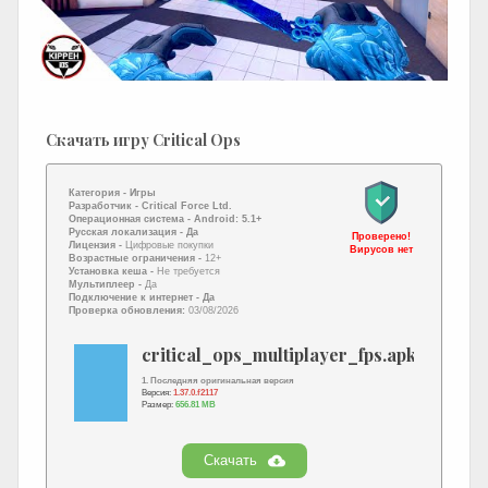
Скачать игру Critical Ops
Категория -
Игры
Разработчик -
Critical Force Ltd.
Операционная система -
Android: 5.1+
Русская локализация
- Да
Проверено!
Лицензия -
Цифровые покупки
Вирусов нет
Возрастные ограничения -
12+
Установка кеша -
Не требуется
Мультиплеер -
Да
Подключение к интернет
- Да
Проверка обновления:
03/08/2026
critical_ops_multiplayer_fps.apk
1. Последняя оригинальная версия
Версия:
1.37.0.f2117
Размер:
656.81 MB
Скачать