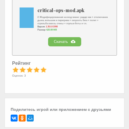
critical-ops-mod.apk
2. Модифицированная на мод-меню: радар-хак + отключение
дыма, вспышек и перегрева + скорость бега + полет +
стрельба сквозь стены + глупые боты и т.п.
Версия:
1.35.0.f1998
Размер:
620.08 MB
Скачать
Рейтинг
Оценок: 3
Поделитесь игрой или приложением с друзьями