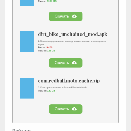
Размер:
83.22 MB
Скачать
dirt_bike_unchained_mod.apk
2. Модифицированная на мод-меню: множитель скорости
игры
Версия:
9.4.10
Размер:
1.65 GB
Скачать
com.redbull.moto.cache.zip
3. Кэш - распаковать в /sdcard/Android/obb
Размер:
1.52 GB
Скачать
Рейтинг