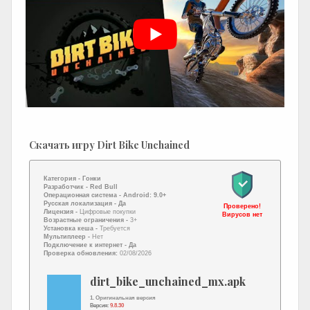
Скачать игру Dirt Bike Unchained
Категория -
Гонки
Разработчик -
Red Bull
Операционная система -
Android: 9.0+
Русская локализация
- Да
Проверено!
Лицензия -
Цифровые покупки
Вирусов нет
Возрастные ограничения -
3+
Установка кеша -
Требуется
Мультиплеер -
Нет
Подключение к интернет
- Да
Проверка обновления:
02/08/2026
dirt_bike_unchained_mx.apk
1. Оригинальная версия
Версия:
9.8.30