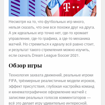
Несмотря на то, что футбольных игр много,
нельзя сказать, что они все похожи друг на друга.
А уж идеальных игр точно нет, где-то хромает
управление, где-то графика, а где-то механика
матчей. Но стремиться к идеалу всё равно стоит,
и результат такого стремления можно изучить,
если скачать Dream League Soccer 2021.
Обзор игры
Технология захвата движений, реальные игроки
FIFA, трёхмерные реалистичные модели игроков,
эффект присутствия, глубокая настройка команд
и кинематографичное оформление матчей с
записями реальных голосов комментаторов —
всё это делает игру удивительно интересной.