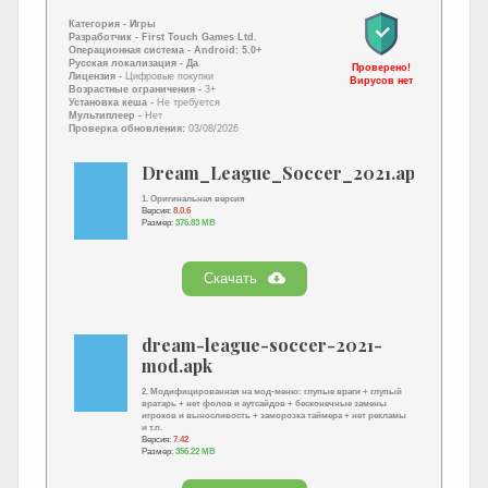
Категория -
Игры
Разработчик -
First Touch Games Ltd.
Операционная система -
Android: 5.0+
Русская локализация
- Да
Проверено!
Лицензия -
Цифровые покупки
Вирусов нет
Возрастные ограничения -
3+
Установка кеша -
Не требуется
Мультиплеер -
Нет
Проверка обновления:
03/08/2026
Dream_League_Soccer_2021.apk
1. Оригинальная версия
Версия:
8.0.6
Размер:
376.83 MB
Скачать
dream-league-soccer-2021-
mod.apk
2. Модифицированная на мод-меню: глупые враги + глупый
вратарь + нет фолов и аутсайдов + бесконечные замены
игроков и выносливость + заморозка таймера + нет рекламы
и т.п.
Версия:
7.42
Размер:
356.22 MB