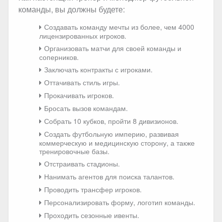
команды, вы должны будете:
Создавать команду мечты из более, чем 4000
лицензированных игроков.
Организовать матчи для своей команды и
соперников.
Заключать контракты с игроками.
Оттачивать стиль игры.
Прокачивать игроков.
Бросать вызов командам.
Собрать 10 кубков, пройти 8 дивизионов.
Создать футбольную империю, развивая
коммерческую и медицинскую сторону, а также
тренировочные базы.
Отстраивать стадионы.
Нанимать агентов для поиска талантов.
Проводить трансфер игроков.
Персонализировать форму, логотип команды.
Проходить сезонные ивенты.