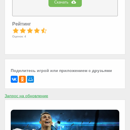
Скачать
Рейтинг
Оценок: 4
Поделитесь игрой или приложением с друзьями
Запрос на обновление