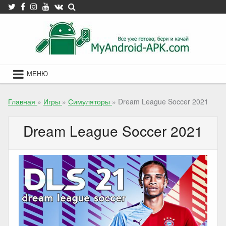
Skip
to
content
МЕНЮ
Главная
»
Игры
»
Симуляторы
»
Dream League Soccer 2021
Dream League Soccer 2021