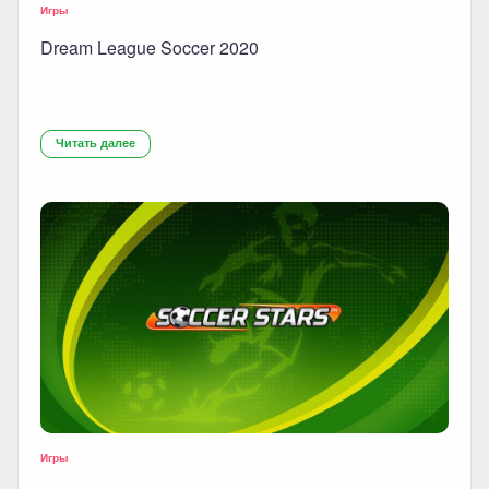
Игры
Dream League Soccer 2020
Читать далее
Игры