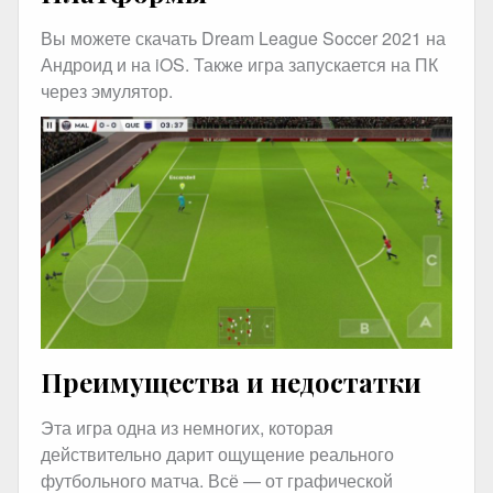
Вы можете скачать Dream League Soccer 2021 на
Андроид и на iOS. Также игра запускается на ПК
через эмулятор.
Преимущества и недостатки
Эта игра одна из немногих, которая
действительно дарит ощущение реального
футбольного матча. Всё — от графической