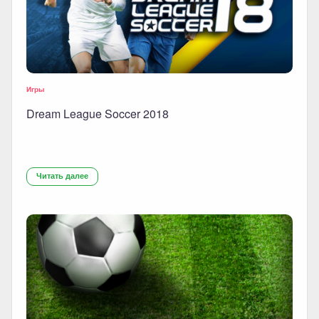
Игры
Dream League Soccer 2018
Читать далее