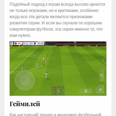
Подобный подход к играм всегда высоко ценится
не только игроками, но и критиками, особенно
когда все эти детали являются признаками
развития серии. И если вы скучали по хорошим
симуляторам футбола, эта серия именно то, что
вам нужно.
Геймплей
Как настоящий тренер и менеджер футбольной