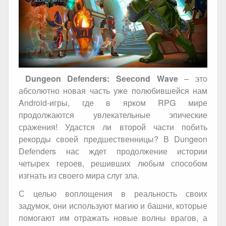
Dungeon Dеfеndеrs: Sеесоnd Wave
– это
абсолютно новая часть уже полюбившейся нам
Android-игры, где в ярком RPG мире
продолжаются увлекательные эпические
сражения! Удастся ли второй части побить
рекорды своей предшественницы? В Dungeon
Dеfеndеrs нас ждет продолжение истории
четырех героев, решивших любым способом
изгнать из своего мира слуг зла.
С целью воплощения в реальность своих
задумок, они используют магию и башни, которые
помогают им отражать новые волны врагов, а