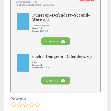
Вирусов нет
Мультиплеер -
Нет
Проверка обновления:
02/08/2026
Dungeon-Defenders-Second-
Wave.apk
1. Полная версия
Версия:
7.1
Размер:
10.25 MB
Скачать
cache-Dungeon-Defenders.zip
2. Кеш
Версия:
7.1
Размер:
813.33 MB
Скачать
Рейтинг