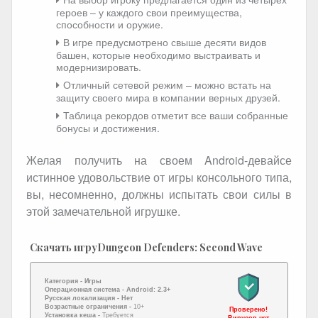
героев – у каждого свои преимущества,
способности и оружие.
В игре предусмотрено свыше десяти видов
башен, которые необходимо выстраивать и
модернизировать.
Отличный сетевой режим – можно встать на
защиту своего мира в компании верных друзей.
Таблица рекордов отметит все ваши собранные
бонусы и достижения.
Желая получить на своем Android-девайсе
истинное удовольствие от игры консольного типа,
вы, несомненно, должны испытать свои силы в
этой замечательной игрушке.
Скачать игруDungeon Defenders: Second Wave
Категория -
Игры
Операционная система -
Android: 2.3+
Русская локализация
- Нет
Возрастные ограничения -
10+
Проверено!
Установка кеша -
Требуется