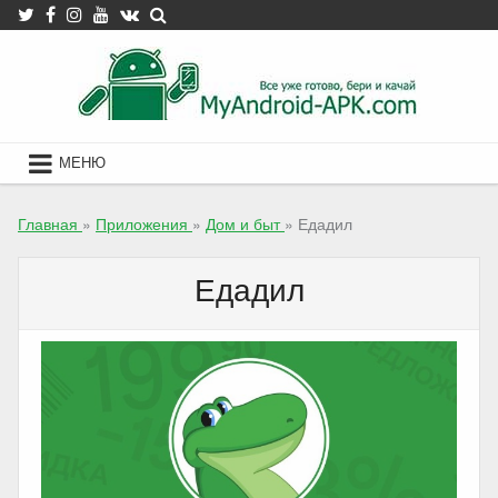
Skip
to
content
МЕНЮ
Главная
»
Приложения
»
Дом и быт
»
Едадил
Едадил