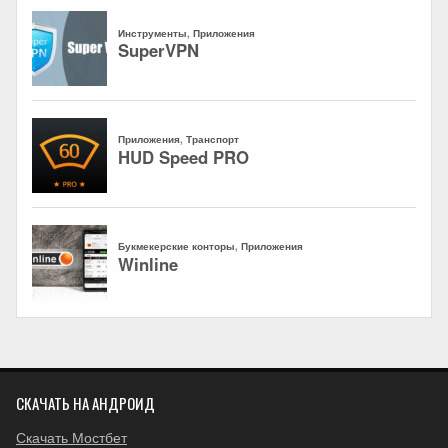
СКАЧАТЬ НА АНДРОИД
Скачать Мостбет