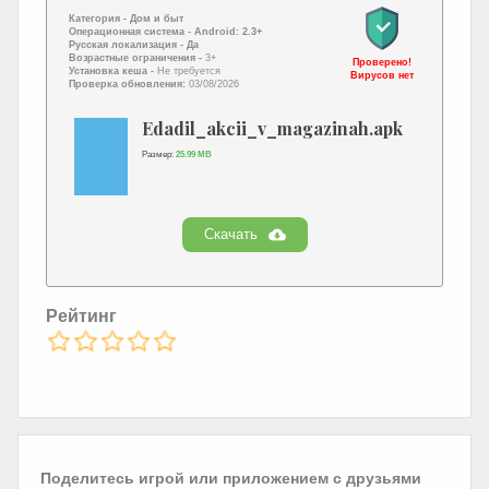
Категория -
Дом и быт
Операционная система -
Android: 2.3+
Русская локализация
- Да
Возрастные ограничения -
3+
Проверено!
Установка кеша -
Не требуется
Вирусов нет
Проверка обновления:
03/08/2026
Edadil_akcii_v_magazinah.apk
Размер:
25.99 MB
Скачать
Рейтинг
Поделитесь игрой или приложением с друзьями