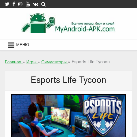
Skip
to
content
МЕНЮ
Главная
»
Игры
»
Симуляторы
»
Esports Life Tycoon
Esports Life Tycoon