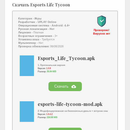
Скачать Esports Life Tycoon
Категория -
Игры
Разработчик -
UPLAY Online
Операционная система -
Android: 4.4+
Русская локализация
- Нет
Проверено!
Лицензия -
Платная
Вирусов нет
Возрастные ограничения -
3+
Установка кеша -
Требуется
Мультиплеер -
Нет
Проверка обновления:
06/08/2026
Esports_Life_Tycoon.apk
1. Оригинальная версия
Версия:
1.0.8
Размер:
35.84 MB
Скачать
esports-life-tycoon-mod.apk
2. Модифицированная на бесконечные деньги + встроен кэш
Версия:
1.0.4.2
Размер:
224.58 MB