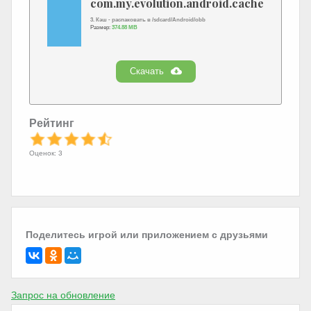
com.my.evolution.android.cache.zip
3. Кэш - распаковать в /sdcard/Android/obb
Размер:
374.88 MB
Скачать
Рейтинг
Оценок: 3
Поделитесь игрой или приложением с друзьями
Запрос на обновление