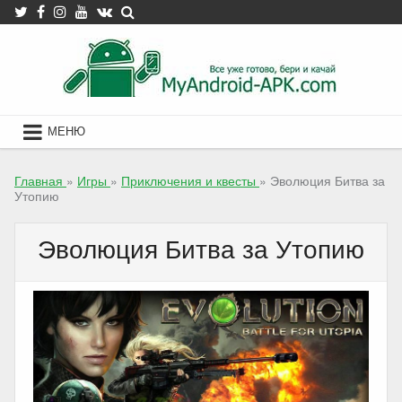
Skip
to
content
МЕНЮ
Главная
»
Игры
»
Приключения и квесты
»
Эволюция Битва за
Утопию
Эволюция Битва за Утопию