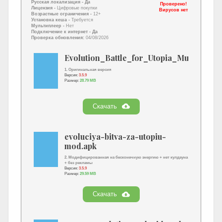
Русская локализация
- Да
Проверено!
Лицензия -
Цифровые покупки
Вирусов нет
Возрастные ограничения -
12+
Установка кеша -
Требуется
Мультиплеер -
Нет
Подключение к интернет
- Да
Проверка обновления:
04/08/2026
Evolution_Battle_for_Utopia_Multi_gen
1. Оригинальная версия
Версия:
3.5.9
Размер:
28.79 MB
Скачать
evoluciya-bitva-za-utopiu-
mod.apk
2. Модифицированная на бесконечную энергию + нет кулдауна
+ без рекламы
Версия:
3.5.9
Размер:
29.59 MB
Скачать