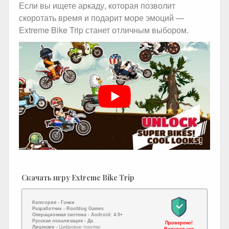
Если вы ищете аркаду, которая позволит
скоротать время и подарит море эмоций —
Extreme Bike Trip станет отличным выбором.
Скачать игру Extreme Bike Trip
Категория -
Гонки
Разработчик -
Roofdog Games
Операционная система -
Android: 4.0+
Русская локализация
- Да
Проверено!
Лицензия -
Цифровые покупки
Вирусов нет