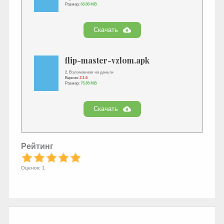
Размер:
63.86 MB
Скачать
flip-master-vzlom.apk
2. Взломанная на деньги
Версия:
2.1.6
Размер:
75.83 MB
Скачать
Рейтинг
Оценок: 1