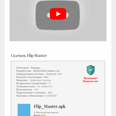
Скачать Flip Master
Категория -
Аркады
Разработчик -
MotionVolt Games Ltd
Операционная система -
Android: 4.4+
Русская локализация
- Нет
Проверено!
Лицензия -
Цифровые покупки
Вирусов нет
Возрастные ограничения -
3+
Установка кеша -
Не требуется
Мультиплеер -
Нет
Подключение к интернет
- Нет
Проверка обновления:
01/08/2026
Flip_Master.apk
1. Оригинальная версия
Версия:
2.1.6