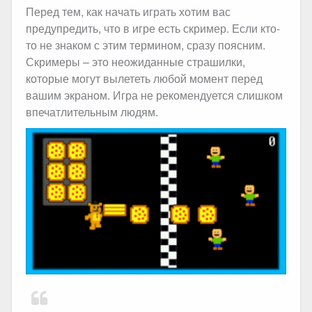
Перед тем, как начать играть хотим вас
предупредить, что в игре есть скример. Если кто-
то не знаком с этим термином, сразу поясним.
Скримеры – это неожиданные страшилки,
которые могут вылететь любой момент перед
вашим экраном. Игра не рекомендуется слишком
впечатлительным людям.