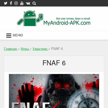
Skip
to
content
МЕНЮ
Главная
»
Игры
»
Ужастики
»
FNAF 6
FNAF 6