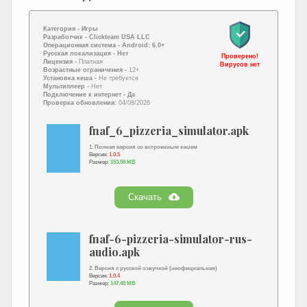
Категория -
Игры
Разработчик -
Clickteam USA LLC
Операционная система -
Android: 6.0+
Русская локализация
- Нет
Проверено!
Лицензия -
Платная
Вирусов нет
Возрастные ограничения -
12+
Установка кеша -
Не требуется
Мультиплеер -
Нет
Подключение к интернет
- Да
Проверка обновления:
04/08/2026
fnaf_6_pizzeria_simulator.apk
1. Полная версия со встроенным кэшем
Версия:
1.0.5
Размер:
153.58 MB
Скачать
fnaf-6-pizzeria-simulator-rus-
audio.apk
2. Версия с русской озвучкой (неофициальная)
Версия:
1.0.4
Размер:
147.48 MB