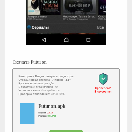
Скачать Futuron
Категория -
Видео плееры и редакторы
Операционная система -
Android: 4.1+
Русская локализация
- Да
Возрастные ограничения -
0+
Проверено!
Установка кеша -
Не требуется
Вирусов нет
Проверка обновления:
03/08/2026
Futuron.apk
Версия:
0.9.16
Размер:
3.91 MB