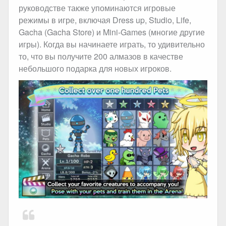
руководстве также упоминаются игровые
режимы в игре, включая Dress up, Studio, Life,
Gacha (Gacha Store) и Mini-Games (многие другие
игры). Когда вы начинаете играть, то удивительно
то, что вы получите 200 алмазов в качестве
небольшого подарка для новых игроков.