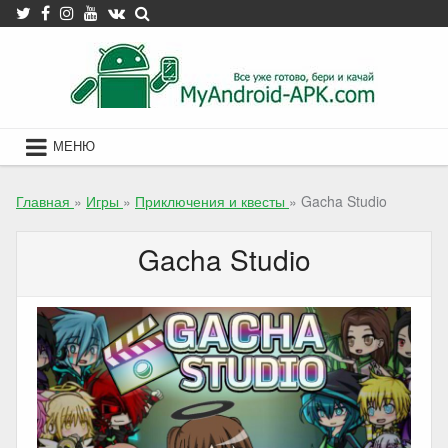
Skip
to
content
МЕНЮ
Главная
»
Игры
»
Приключения и квесты
»
Gacha Studio
Gacha Studio