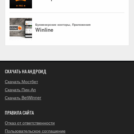
СКАЧАТЬ НА АНДРОИД
Скачать Мостбет
Скачать Пин-Ап
Скачать BetWinner
ПРАВИЛА САЙТА
Отказ от ответственности
Пользовательское соглашение