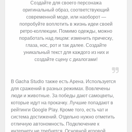
Создайте для своего персонажа
оригинальный образ, соответствующий
современной моде, или наоборот —
попробуйте воплотить в жизнь идеи своей
ретро-коллекции. Помимо одежды, можно
поработать над лицом: изменить прическу,
глаза, нос, рот и так далее. Создайте
уникальный текст для каждого из них и
создайте сцену с диалогами!
В Gacha Studio также есть Арена. Используется
для сражений в разных режимах. Вовлечены
люди и животные. За победы дают самоцветы,
которые идут на прокачку. Лучшие попадают в
рейтинги Google Play. Кроме того, есть чат и
система достижений. Отдельно нужно отметить
отличную автономность. Подключение к
интернету не требуется. Основной игровой