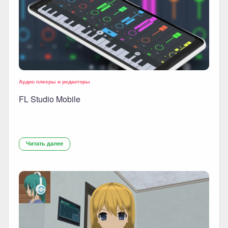
Аудио плееры и редакторы
FL Studio Mobile
Читать далее