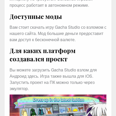
процесс работает в автономном режиме.
Доступные моды
Вам стоит скачать игру Gacha Studio со взломом с
нашего сайта. Мод большие деньги предоставит
вам доступ к бесконечной валюте.
Для каких платформ
создавался проект
Вы можете загрузить Gacha Studio взлом для
Андроид здесь. Игра также вышла для iOS.
Запустить проект на ПК можно только через
эмулятор.