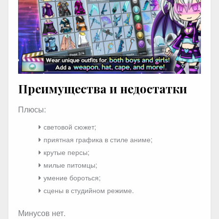
Преимущества и недостатки
Плюсы:
световой сюжет;
приятная графика в стиле аниме;
крутые персы;
милые питомцы;
умение бороться;
сцены в студийном режиме.
Минусов нет.