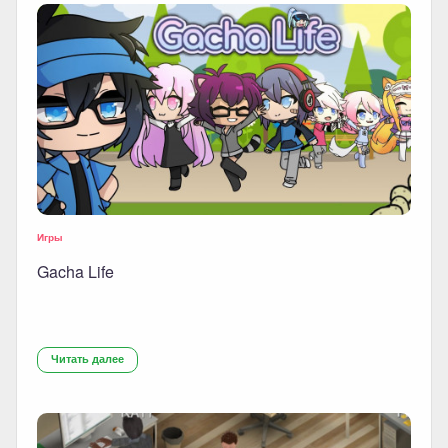
Игры
Gacha Life
Читать далее