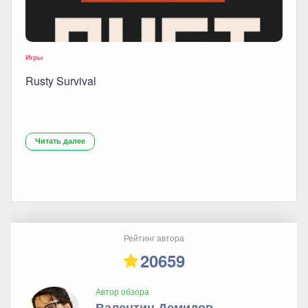
Игры
Rusty Survival
Читать далее
Рейтинг автора
20659
Автор обзора
Валентин Демидов