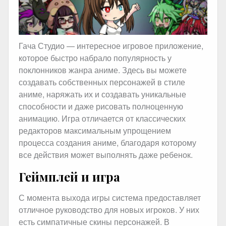
Гача Студио — интересное игровое приложение,
которое быстро набрало популярность у
поклонников жанра аниме. Здесь вы можете
создавать собственных персонажей в стиле
аниме, наряжать их и создавать уникальные
способности и даже рисовать полноценную
анимацию. Игра отличается от классических
редакторов максимальным упрощением
процесса создания аниме, благодаря которому
все действия может выполнять даже ребенок.
Геймплей и игра
С момента выхода игры система предоставляет
отличное руководство для новых игроков. У них
есть симпатичные скины персонажей. В