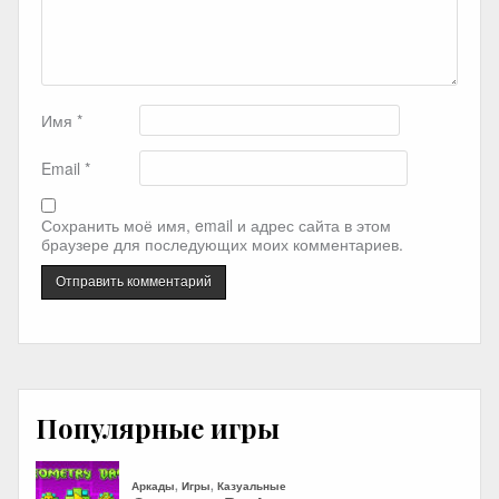
Имя
*
Email
*
Сохранить моё имя, email и адрес сайта в этом
браузере для последующих моих комментариев.
Популярные игры