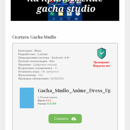
Скачать Gacha Studio
Категория -
Игры
Разработчик -
Lunime
Операционная система -
Android: 4.0+
Русская локализация
- Нет
Проверено!
Лицензия -
Цифровые покупки
Вирусов нет
Возрастные ограничения -
7+
Установка кеша -
Не требуется
Мультиплеер -
Нет
Проверка обновления:
04/08/2026
Gacha_Studio_Anime_Dress_Up.apk
1. Полная версия
Версия:
2.1.2
Размер:
61.61 MB
Скачать