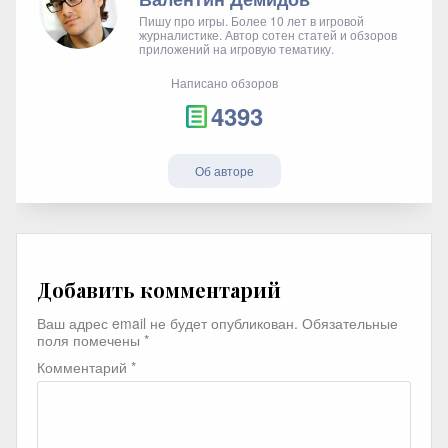
Пишу про игры. Более 10 лет в игровой
журналистике. Автор сотен статей и обзоров
приложений на игровую тематику.
Написано обзоров
4393
Об авторе
Добавить комментарий
Ваш адрес email не будет опубликован.
Обязательные
поля помечены
*
Комментарий
*