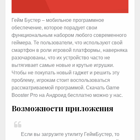
Гейм Бустер – мобильное программное
обеспечение, которое порадует свои
функциональным набором любого современного
геймера. Те пользователи, что используют свой
смартфон в роли игровой платформы, наверняка
разочарованы, что их устройство часто не
вытягивает самые новые и крутые игрушки.
Чтобы не покупать новый гаджет и решить эту
проблему, игрокам стоит воспользоваться
рассматриваемой программой. Скачать Game
Booster Pro на Андроид бесплатно можно у нас.
Возможности приложения
Если вы загрузите утилиту ГеймБустер, то