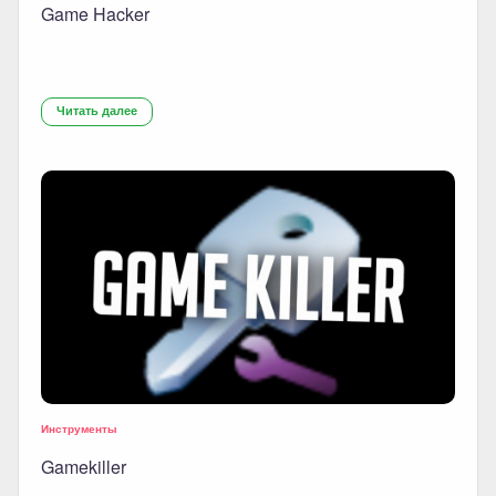
Game Hacker
Читать далее
Инструменты
Gamekiller