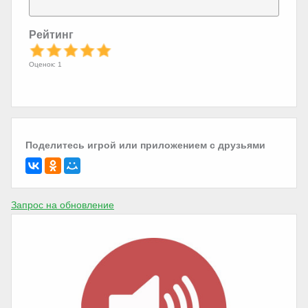
Рейтинг
Оценок: 1
Поделитесь игрой или приложением с друзьями
Запрос на обновление