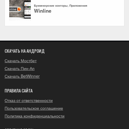
СКАЧАТЬ НА АНДРОИД
Скачать Мостбет
Скачать Пин-Ап
Скачать BetWinner
ПРАВИЛА САЙТА
Отказ от ответственности
Пользовательское соглашение
Политика конфиденциальности