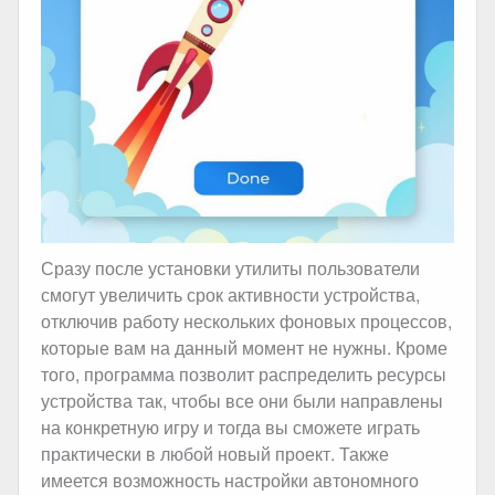
Сразу после установки утилиты пользователи
смогут увеличить срок активности устройства,
отключив работу нескольких фоновых процессов,
которые вам на данный момент не нужны. Кроме
того, программа позволит распределить ресурсы
устройства так, чтобы все они были направлены
на конкретную игру и тогда вы сможете играть
практически в любой новый проект. Также
имеется возможность настройки автономного