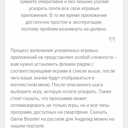
сумеете оперативно и без лишних усилий
ускорить почти все свои игровые
приложения. В то же время приложение
достаточно простое в эксплуатации,
поэтому проблем возникнуть не должно.
Процесс включения ускоренных игровых
приложений не представляет особой сложности –
вам нужно установить флажки рядом с
соответствующими играми в списке выше, после
чего ваши значки будут отображаться в
контекстном меню. После описанного шага
выберите игру, которую хотите ускорить. Также
стоит сказать, что программа может
оптимизировать не только игры, но и все типы
программ, доступных на смартфоне. Скачать
Game Booster на русском для Андроид можно на
нашем портале.