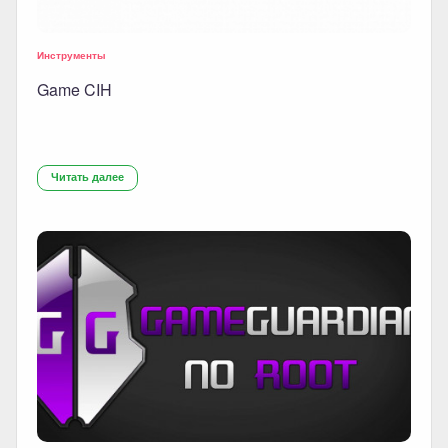
Инструменты
Game CIH
Читать далее