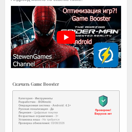
Скачать Game Booster
Категория -
Инструменты
Разработчик -
BGNmobi
Операционная система -
Android: 4.1+
Русская локализация
- Да
Проверено!
Лицензия -
Цифровые покупки
Вирусов нет
Возрастные ограничения -
3+
Установка кеша -
Не требуется
Проверка обновления:
03/08/2026