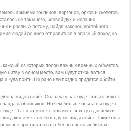
земель армиями гоблинов, воргенов, орков и скелетов.
талось не так много, боевой дух и желание
их и росли. А потому, найдя наконец достойного
 армия людей решила отправиться в опасный поход на
, каждый из которых полон важных военных объектов,
ую битву в одном месте, вам будут открываться
да и куда пойти. Но рано или поздно придётся обойти
одбора видов войск. Сначала у вас будет только пехота
о банда разбойников. Но чем больше опыта вы будете
с будет. Так вы сможете облачить пехоту в доспехи и
нницу, копьеметателей и другие виды войск. Также опыт
пременно пригодятся в особенно сложных битвах.