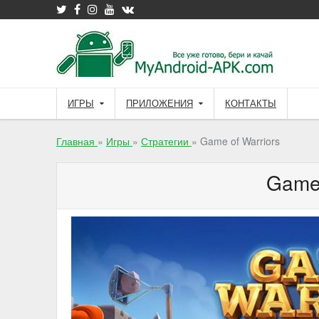
Skip
to
content
ИГРЫ
ПРИЛОЖЕНИЯ
КОНТАКТЫ
Главная
»
Игры
»
Стратегии
»
Game of Warriors
Game 