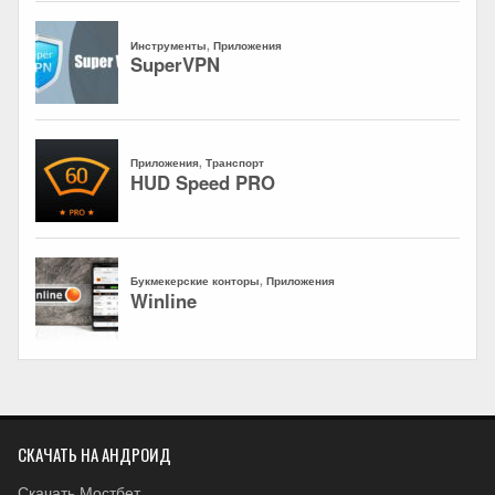
СКАЧАТЬ НА АНДРОИД
Скачать Мостбет