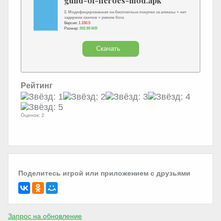
guild-of-heroes-mod.apk
2. Модифицированная на бесплатные покупки за алмазы + нет
задержки скилов + режим бога
Версия:
1.150.5
Размер:
302.89 MB
Скачать
Рейтинг
Оценок: 2
Поделитесь игрой или приложением с друзьями
Запрос на обновление