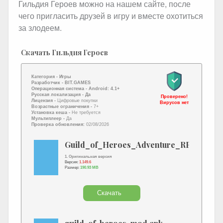
Гильдия Героев можно на нашем сайте, после
чего пригласить друзей в игру и вместе охотиться
за злодеем.
Скачать Гильдия Героев
Категория -
Игры
Разработчик -
BIT.GAMES
Операционная система -
Android: 4.1+
Русская локализация
- Да
Проверено!
Лицензия -
Цифровые покупки
Вирусов нет
Возрастные ограничения -
7+
Установка кеша -
Не требуется
Мультиплеер -
Да
Проверка обновления:
02/08/2026
Guild_of_Heroes_Adventure_RPG.apk
1. Оригинальная версия
Версия:
1.149.6
Размер:
190.93 MB
Скачать