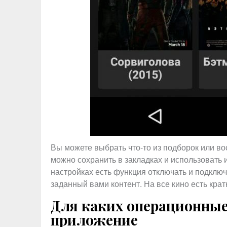
Вы можете выбрать что-то из подборок или в
можно сохранить в закладках и использовать
настройках есть функция отключать и подключ
заданный вами контент. На все кино есть кра
Для каких операционные
приложение