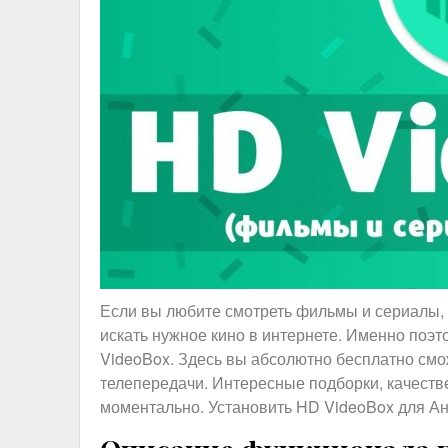
Если вы любите смотреть фильмы и сериалы, т
искать нужное кино в интернете. Именно поэ
VideoBox. Здесь вы абсолютно бесплатно см
телепередачи. Интересные подборки, качеств
моментально. Установить HD VideoBox для Ан