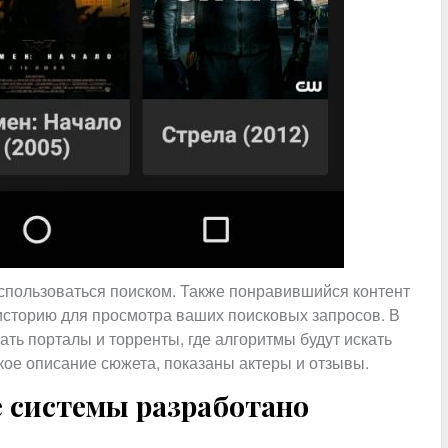
оспользоваться поиском. Также понравившийся контент
 историю для просмотра ваших поисковых запросов. В
ать порталы и торренты, где алгоритмы будут искать
ткое описание сюжета, показаны актеры и отзывы.
 системы разработано