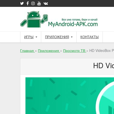
Skip
to
content
ИГРЫ
ПРИЛОЖЕНИЯ
КОНТАКТЫ
Главная
»
Приложения
»
Просмотр ТВ
»
HD VideoBox 
HD Vi