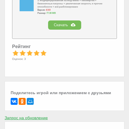
3. Модифицированная на мод-меню + бессмертие +
бесконечные патроны + увеличенная скорость и прочие
способности + всё разблокировано
Версия:
4.9.8
Размер:
77.30 MB
Скачать
Рейтинг
Оценок: 3
Поделитесь игрой или приложением с друзьями
Запрос на обновление