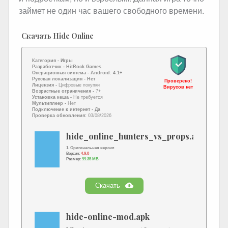
займет не один час вашего свободного времени.
Скачать Hide Online
Категория -
Игры
Разработчик -
HitRock Games
Операционная система -
Android: 4.1+
Русская локализация
- Нет
Проверено!
Лицензия -
Цифровые покупки
Вирусов нет
Возрастные ограничения -
7+
Установка кеша -
Не требуется
Мультиплеер -
Нет
Подключение к интернет
- Да
Проверка обновления:
03/08/2026
hide_online_hunters_vs_props.apk
1. Оригинальная версия
Версия:
4.9.8
Размер:
99.35 MB
Скачать
hide-online-mod.apk