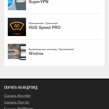
СКАЧАТЬ НА АНДРОИД
Скачать Мостбет
Скачать Пин-Ап
Скачать BetWinner