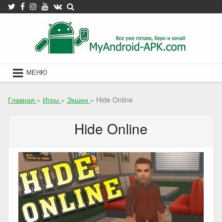
Skip
to
content
МЕНЮ
Главная
»
Игры
»
Экшен
»
Hide Online
Hide Online