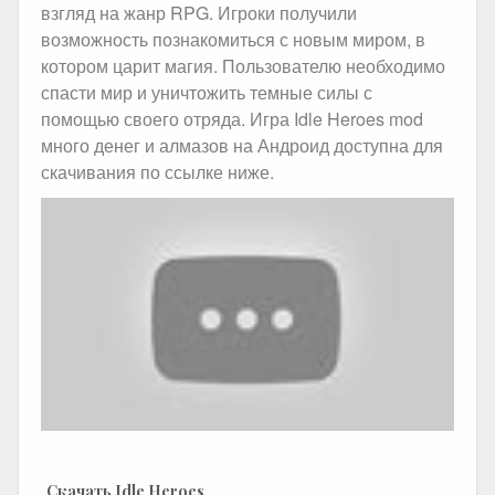
взгляд на жанр RPG. Игроки получили
возможность познакомиться с новым миром, в
котором царит магия. Пользователю необходимо
спасти мир и уничтожить темные силы с
помощью своего отряда. Игра Idle Heroes mod
много денег и алмазов на Андроид доступна для
скачивания по ссылке ниже.
Скачать Idle Heroes