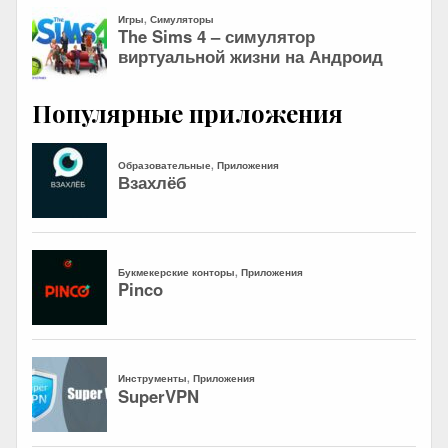
Популярные приложения