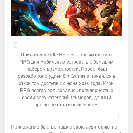
Приложение Idle Heroes – новый формат
RPG для мобильных устройств с большим
набором возможностей. Проект был
разработан студией Dh Games и появился в
открытом доступе 22 июня 2016 года. Игры
RPG всегда пользовались популярностью
среди всех категорий геймеров, данный
проект не стал исключением.
Приложение быстро нашло свою аудиторию, по