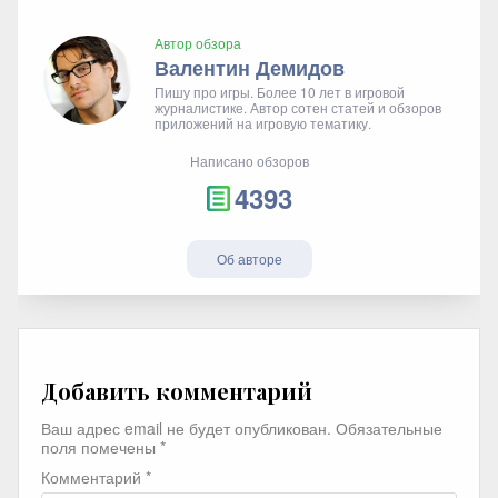
Автор обзора
Валентин Демидов
Пишу про игры. Более 10 лет в игровой
журналистике. Автор сотен статей и обзоров
приложений на игровую тематику.
Написано обзоров
4393
Об авторе
Добавить комментарий
Ваш адрес email не будет опубликован.
Обязательные
поля помечены
*
Комментарий
*