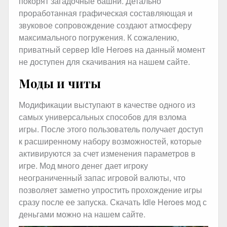
покорят загадочные башни. Детально
проработанная графическая составляющая и
звуковое сопровождение создают атмосферу
максимального погружения. К сожалению,
приватный сервер Idle Heroes на данный момент
не доступен для скачивания на нашем сайте.
Моды и читы
Модификации выступают в качестве одного из
самых универсальных способов для взлома
игры. После этого пользователь получает доступ
к расширенному набору возможностей, которые
активируются за счет изменения параметров в
игре. Мод много денег дает игроку
неограниченный запас игровой валюты, что
позволяет заметно упростить прохождение игры
сразу после ее запуска. Скачать Idle Heroes мод с
деньгами можно на нашем сайте.