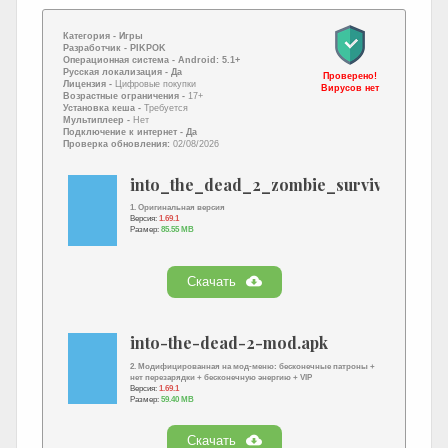
Категория -
Игры
Разработчик -
PIKPOK
Операционная система -
Android: 5.1+
Русская локализация
- Да
Проверено!
Лицензия -
Цифровые покупки
Вирусов нет
Возрастные ограничения -
17+
Установка кеша -
Требуется
Мультиплеер -
Нет
Подключение к интернет
- Да
Проверка обновления:
02/08/2026
into_the_dead_2_zombie_survival.apk
1. Оригинальная версия
Версия:
1.69.1
Размер:
85.55 MB
Скачать
into-the-dead-2-mod.apk
2. Модифицированная на мод-меню: бесконечные патроны +
нет перезарядки + бесконечную энергию + VIP
Версия:
1.69.1
Размер:
59.40 MB
Скачать