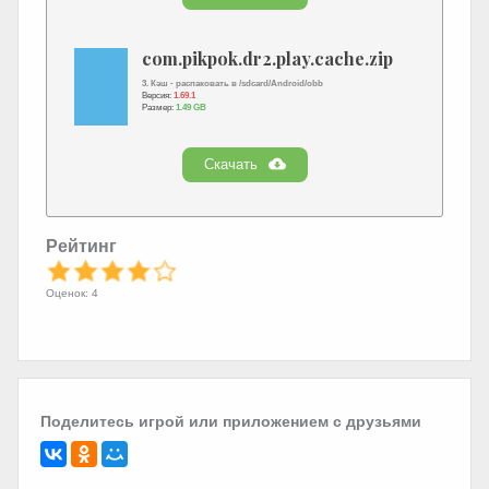
com.pikpok.dr2.play.cache.zip
3. Кэш - распаковать в /sdcard/Android/obb
Версия:
1.69.1
Размер:
1.49 GB
Скачать
Рейтинг
Оценок: 4
Поделитесь игрой или приложением с друзьями