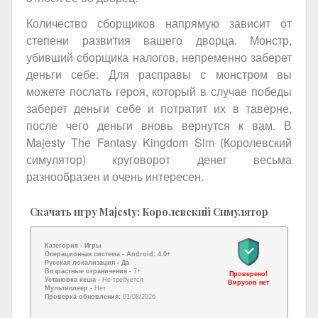
Количество сборщиков напрямую зависит от
степени развития вашего дворца. Монстр,
убивший сборщика налогов, непременно заберет
деньги себе. Для расправы с монстром вы
можете послать героя, который в случае победы
заберет деньги себе и потратит их в таверне,
после чего деньги вновь вернутся к вам. В
Majesty The Fantasy Kingdom Sim (Королевский
симулятор) круговорот денег весьма
разнообразен и очень интересен.
Скачать игру Majesty: Королевский Симулятор
Категория -
Игры
Операционная система -
Android: 4.0+
Русская локализация
- Да
Возрастные ограничения -
7+
Проверено!
Установка кеша -
Не требуется
Вирусов нет
Мультиплеер -
Нет
Проверка обновления:
01/08/2026