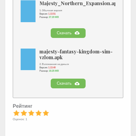
Majesty_Northern_Expansion.apk
1. Обычная версия
Версия:
1.13.51
Размер:
27.20 MB
Скачать
majesty-fantasy-kingdom-sim-
vzlom.apk
2. Взломанная на деньги
Версия:
1.13.40
Размер:
18.25 MB
Скачать
Рейтинг
Оценок: 1