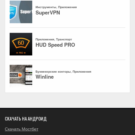
СКАЧАТЬ НА АНДРОИД
Скачать Мостбет