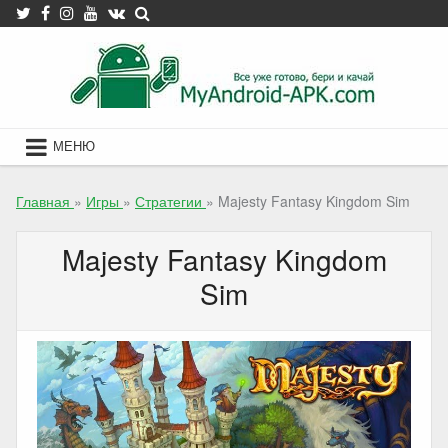
Skip
to
content
МЕНЮ
Главная
»
Игры
»
Стратегии
»
Majesty Fantasy Kingdom Sim
Majesty Fantasy Kingdom
Sim