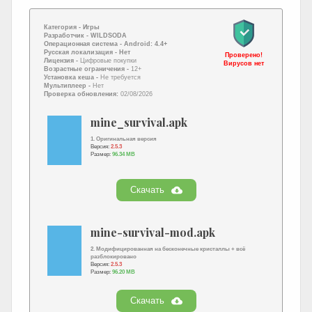
Категория -
Игры
Разработчик -
WILDSODA
Операционная система -
Android: 4.4+
Русская локализация
- Нет
Проверено!
Лицензия -
Цифровые покупки
Вирусов нет
Возрастные ограничения -
12+
Установка кеша -
Не требуется
Мультиплеер -
Нет
Проверка обновления:
02/08/2026
mine_survival.apk
1. Оригинальная версия
Версия:
2.5.3
Размер:
96.34 MB
Скачать
mine-survival-mod.apk
2. Модифицированная на бесконечные кристаллы + всё
разблокировано
Версия:
2.5.3
Размер:
96.20 MB
Скачать