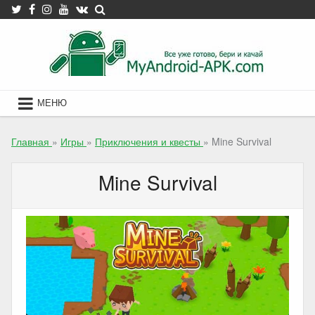
Skip
to
content
МЕНЮ
Главная
»
Игры
»
Приключения и квесты
»
Mine Survival
Mine Survival