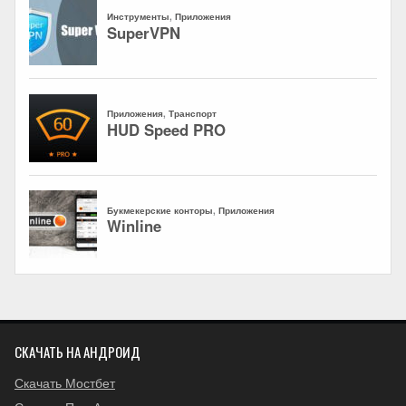
СКАЧАТЬ НА АНДРОИД
Скачать Мостбет