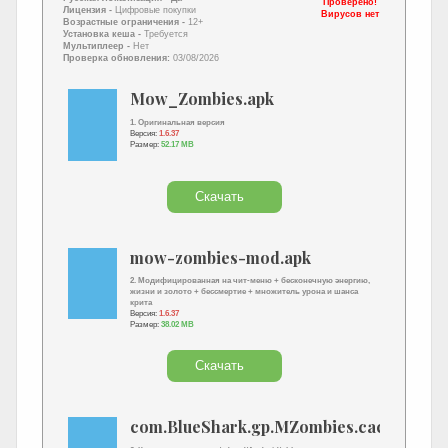
Проверено!
Лицензия -
Цифровые покупки
Вирусов нет
Возрастные ограничения -
12+
Установка кеша -
Требуется
Мультиплеер -
Нет
Проверка обновления:
03/08/2026
Mow_Zombies.apk
1. Оригинальная версия
Версия:
1.6.37
Размер:
52.17 MB
Скачать
mow-zombies-mod.apk
2. Модифицированная на чит-меню + бесконечную энергию,
жизни и золото + бессмертие + множитель урона и шанса
крита
Версия:
1.6.37
Размер:
38.02 MB
Скачать
com.BlueShark.gp.MZombies.cache.zip