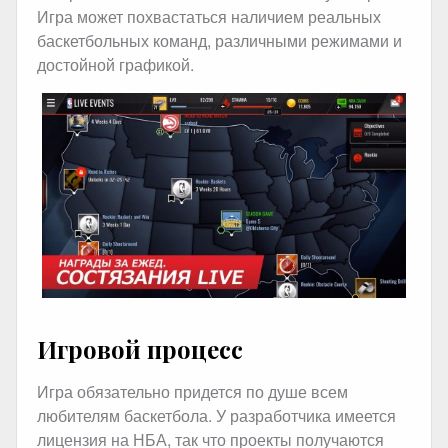
Игра может похвастаться наличием реальных
баскетбольных команд, различными режимами и
достойной графикой.
Игровой процесс
Игра обязательно придется по душе всем
любителям баскетбола. У разработчика имеется
лицензия на НБА, так что проекты получаются