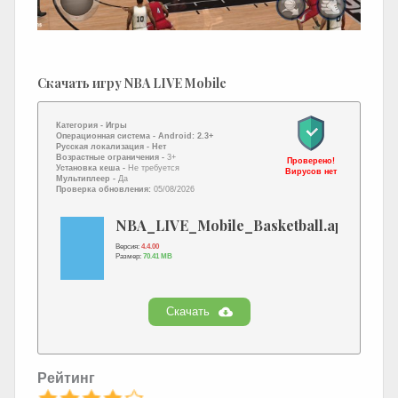
Скачать игру NBA LIVE Mobile
Категория -
Игры
Операционная система -
Android: 2.3+
Русская локализация
- Нет
Возрастные ограничения -
3+
Проверено!
Установка кеша -
Не требуется
Вирусов нет
Мультиплеер -
Да
Проверка обновления:
05/08/2026
NBA_LIVE_Mobile_Basketball.apk
Версия:
4.4.00
Размер:
70.41 MB
Скачать
Рейтинг