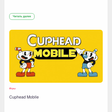
Читать далее
Игры
Cuphead Mobile