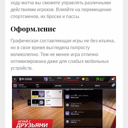
ходу матча вы сможете управлять различными
действиями игроков. Влияйте на перемещение
спортсменов, их броски и пассы.
Оформление
Графическая составляющая игры не без изъяна,
но в свое время выглядела попросту
великолепно. Тем не менее игра отлично
оптимизирована даже для слабых мобильных
устройств.