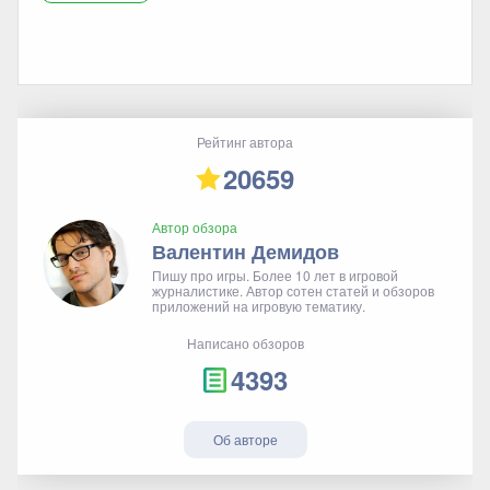
Рейтинг автора
20659
Автор обзора
Валентин Демидов
Пишу про игры. Более 10 лет в игровой
журналистике. Автор сотен статей и обзоров
приложений на игровую тематику.
Написано обзоров
4393
Об авторе