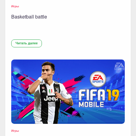
Игры
Basketball battle
Читать далее
Игры