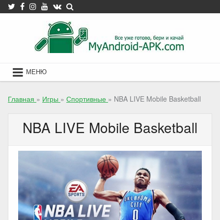
Skip
to
content
МЕНЮ
Главная
»
Игры
»
Спортивные
»
NBA LIVE Mobile Basketball
NBA LIVE Mobile Basketball