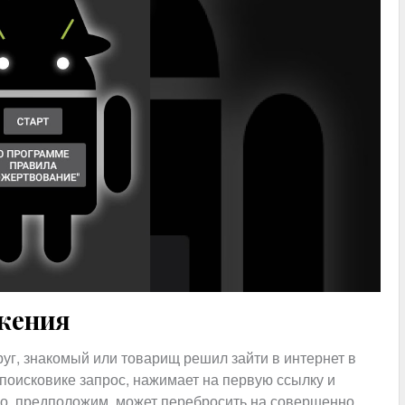
жения
уг, знакомый или товарищ решил зайти в интернет в
поисковике запрос, нажимает на первую ссылку и
 Его, предположим, может перебросить на совершенно