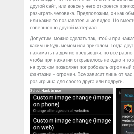
другой сайт, или вовсе у него откроется при
разыграть человека. Предположим, он как об
или какие-то познавательные видео. Но вмест
совершенно другой материал.
Допустим, можно сделать так, чтобы при нажа
каким-нибудь мемом или приколом. Тогда друг 
нажимать на другие превьюшки, но все равно б
чтобы при нажатии открывалось не одно и то ж
на русском позволяет попробовать огромный 
фантазии – огромен. Все зависит лишь от вас 
розыгрыша для своего друга или подруги.