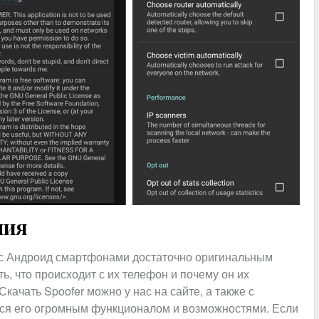
ния
 с Андроид смартфонами достаточно оригинальным
ь, что происходит с их телефон и почему он их
качать Spoofer можно у нас на сайте, а также с
ься его огромным функционалом и возможностями. Если