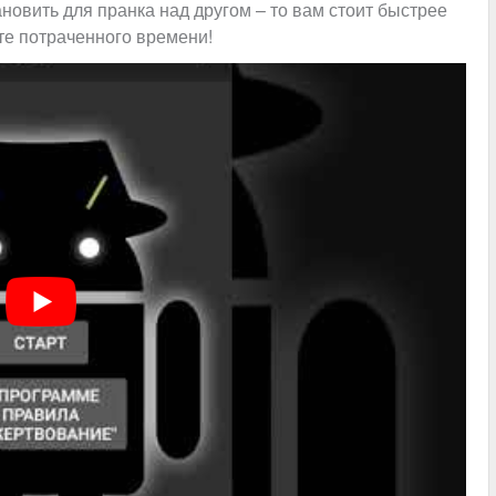
ановить для пранка над другом – то вам стоит быстрее
ете потраченного времени!