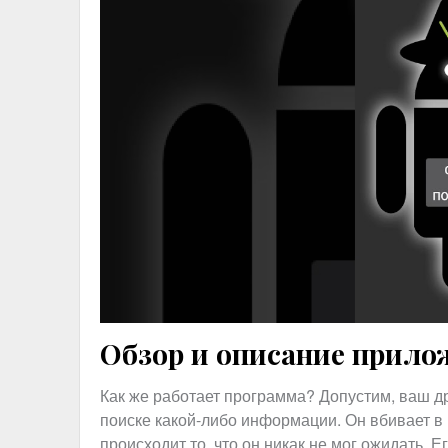
Обзор и описание прило
Как же работает программа? Допустим, ваш др
поиске какой-либо информации. Он вбивает в 
происходит то, что он никак не мог ожидать.