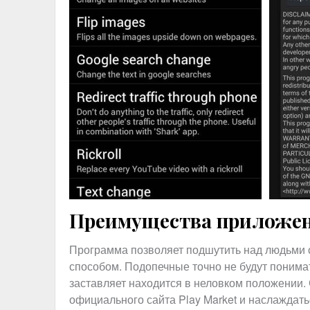
Преимущества приложе
Программа позволяет подшутить над людьми
способом. Подопечные точно не будут понимат
заставляет находится в неловком положении. С
официального сайта Play Market и наслаждат