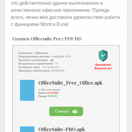
это действительно удачно выполненное и
качественное офисное приложение. Прежде
всего, лично мне доставила удовольствие работа
с функциями Word и Excel.
Скачать Officesuite Pro 7 PDF HD
Категория -
Офисные
Операционная система -
Android: 4.1+
Русская локализация
- Да
Возрастные ограничения -
3+
Проверено!
Установка кеша -
Не требуется
Вирусов нет
Проверка обновления:
02/08/2026
OfficeSuite_Free_Office.apk
1. Обычная версия
Версия:
10.19.29443
Размер:
26.36 MB
Скачать
OfficeSuite-PRO.apk